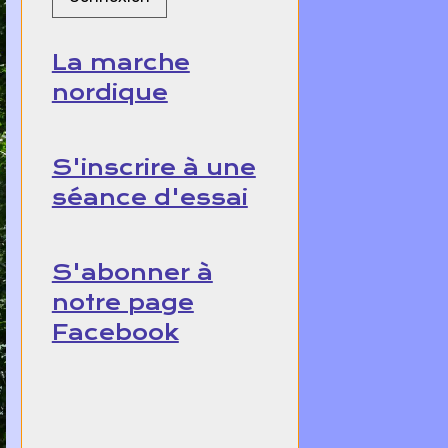
La marche
nordique
S'inscrire à une
séance d'essai
S'abonner à
notre page
Facebook